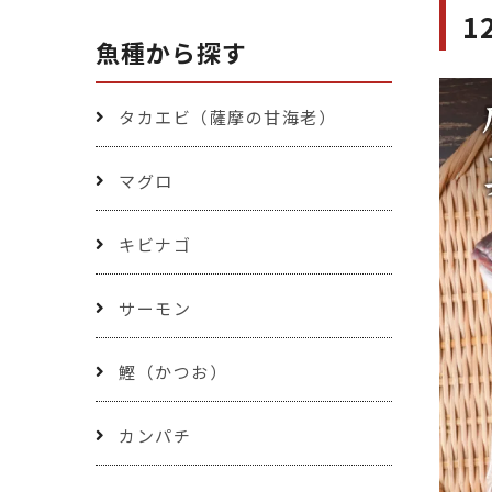
1
魚種から探す
タカエビ（薩摩の甘海老）
マグロ
キビナゴ
サーモン
鰹（かつお）
カンパチ