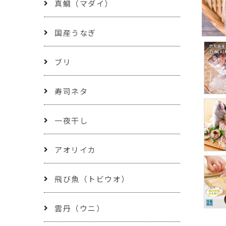
真鯛（マダイ）
国産うなぎ
ブリ
寿司ネタ
一夜干し
アオリイカ
飛び魚（トビウオ）
雲丹（ウニ）