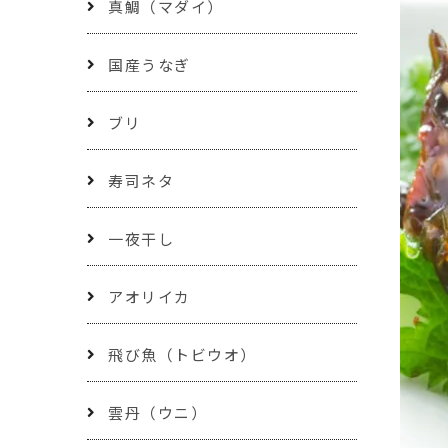
真鯛（マダイ）
国産うなぎ
ブリ
寿司ネタ
一夜干し
アオリイカ
飛び魚（トビウオ）
雲丹（ウニ）