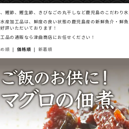
魚、鰹節、鰹生節、きびなごの丸干しなど鹿児島のこだわり水
の水産加工品は、鮮度の良い状態の鹿児島産の新鮮魚介・鮮魚
ご好評いただいております！
加工品の通販なら津曲商店にお任せください！
すめ順
|
価格順
|
新着順