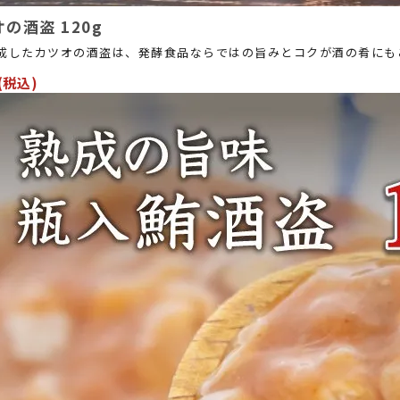
の酒盗 120g
成したカツオの酒盗は、発酵食品ならではの旨みとコクが酒の肴にも
(税込)