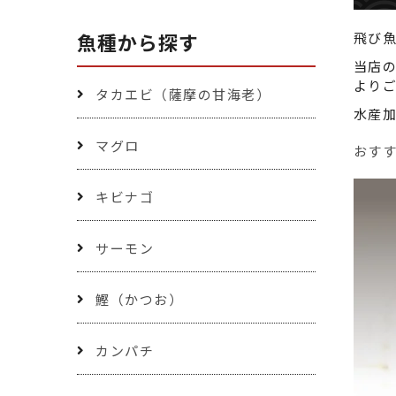
魚種から探す
飛び
当店
より
タカエビ（薩摩の甘海老）
水産
マグロ
おす
キビナゴ
サーモン
鰹（かつお）
カンパチ