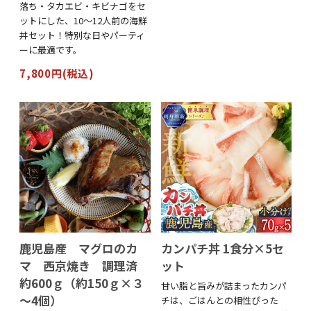
落ち・タカエビ・キビナゴをセ
ットにした、10～12人前の海鮮
丼セット！特別な日やパーティ
ーに最適です。
7,800円(税込)
鹿児島産 マグロのカ
カンパチ丼 1食分×5セ
マ 西京焼き 調理済
ット
約600ｇ（約150ｇ×３
甘い脂と旨みが詰まったカンパ
～4個）
チは、ごはんとの相性ぴった