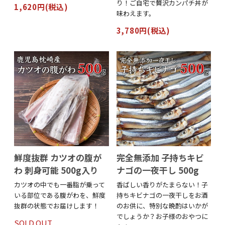
り！ご自宅で贅沢カンパチ丼が
1,620円(税込)
味わえます。
3,780円(税込)
鮮度抜群 カツオの腹が
完全無添加 子持ちキビ
わ 刺身可能 500g入り
ナゴの一夜干し 500g
カツオの中でも一番脂が乗って
香ばしい香りがたまらない！子
いる部位である腹がわを、鮮度
持ちキビナゴの一夜干しをお酒
抜群の状態でお届けします！
のお供に、特別な晩酌はいかが
でしょうか？お子様のおやつに
SOLD OUT