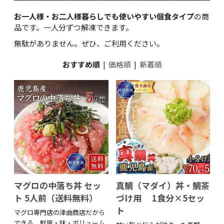
お一人様・お二人様暮らしでも使いやすい個食タイプ
の商
品です。一人分ずつ解凍できます。
無駄がありません。ぜひ、ご利用ください。
おすすめ順
|
価格順
|
新着順
マグロの中落ち丼 セッ
真鯛（マダイ）丼・鯛茶
ト 5人前（送料無料）
づけ用 1食分×5セッ
ト
マグロ専門店の津曲商店だから
できる、鮮度・味・ボリューム