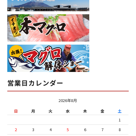
営業日カレンダー
2026年8月
日
月
火
水
木
金
土
1
2
3
4
5
6
7
8