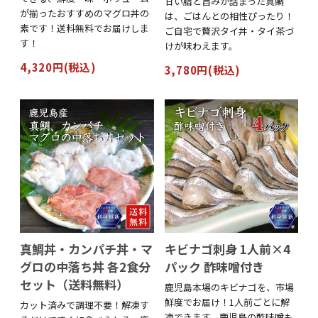
甘い脂と旨みが詰まった真鯛
が揃ったおすすめのマグロ丼の
は、ごはんとの相性ぴったり！
素です！送料無料でお届けしま
ご自宅で贅沢タイ丼・タイ茶づ
す！
けが味わえます。
4,320円(税込)
3,780円(税込)
真鯛丼・カンパチ丼・マ
キビナゴ刺身 1人前×4
グロの中落ち丼 各2食分
パック 酢味噌付き
セット（送料無料）
鹿児島本場のキビナゴを、市場
鮮度でお届け！1人前ごとに解
カット済みで調理不要！解凍す
凍できます。鹿児島の酢味噌も