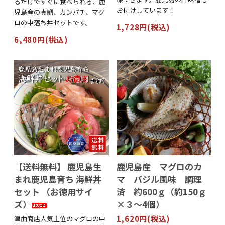
るだけですぐに食べられる、鹿
お付けしています！
児島産の真鯛、カンパチ、マグ
ロの中落ち丼セットです。
1,728円(税込)
6,480円(税込)
【送料無料】 鹿児島生
鹿児島産 マグロのカ
まれ鹿児島育ち 海鮮丼
マ バジル風味 調理
セット （お徳用サイ
済 約600ｇ（約150ｇ
ズ）
×３～4個）
1,620円(税込)
津曲商店人気上位のマグロの中