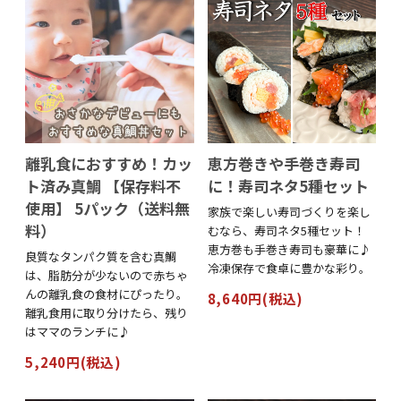
離乳食におすすめ！カッ
恵方巻きや手巻き寿司
ト済み真鯛 【保存料不
に！寿司ネタ5種セット
使用】 5パック（送料無
家族で楽しい寿司づくりを楽し
料）
むなら、寿司ネタ5種セット！
恵方巻も手巻き寿司も豪華に♪
良質なタンパク質を含む真鯛
冷凍保存で食卓に豊かな彩り。
は、脂肪分が少ないので赤ちゃ
んの離乳食の食材にぴったり。
8,640円(税込)
離乳食用に取り分けたら、残り
はママのランチに♪
5,240円(税込)