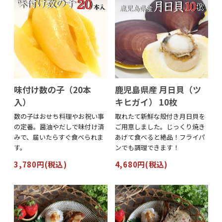
味付け数の子（20本
鹿児島県産 月日貝（ツ
入）
キヒガイ） 10枚
数の子はおせち料理やお祝い事
取れたて新鮮な殻付き月日貝を
の定番。醤油やだしで味付け済
ご用意しました。じっくり焼き
みで、届いたらすぐ食べられま
あげて食べると絶品！フライパ
す。
ンでも調理できます！
3,780円(税込)
4,680円(税込)