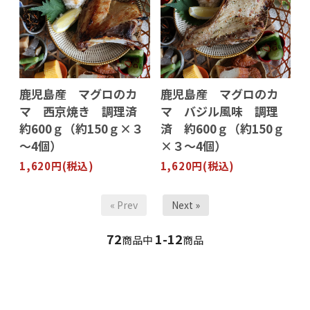
鹿児島産 マグロのカ
鹿児島産 マグロのカ
マ 西京焼き 調理済
マ バジル風味 調理
約600ｇ（約150ｇ×３
済 約600ｇ（約150ｇ
～4個）
×３～4個）
1,620円(税込)
1,620円(税込)
« Prev
Next »
72
1-12
商品中
商品