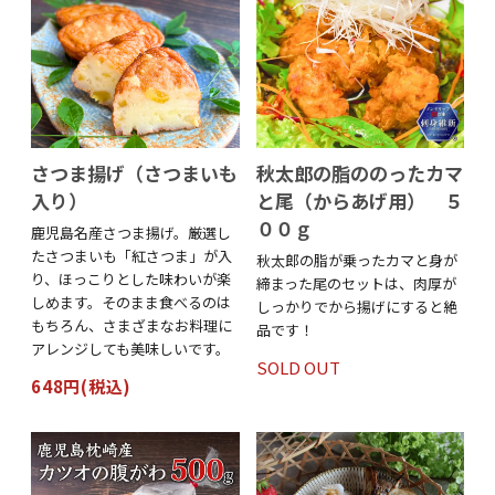
さつま揚げ（さつまいも
秋太郎の脂ののったカマ
入り）
と尾（からあげ用） ５
００ｇ
鹿児島名産さつま揚げ。厳選し
たさつまいも「紅さつま」が入
秋太郎の脂が乗ったカマと身が
り、ほっこりとした味わいが楽
締まった尾のセットは、肉厚が
しめます。そのまま食べるのは
しっかりでから揚げにすると絶
もちろん、さまざまなお料理に
品です！
アレンジしても美味しいです。
SOLD OUT
648円(税込)