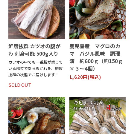
鮮度抜群 カツオの腹が
鹿児島産 マグロのカ
わ 刺身可能 500g入り
マ バジル風味 調理
済 約600ｇ（約150ｇ
カツオの中でも一番脂が乗って
×３～4個）
いる部位である腹がわを、鮮度
抜群の状態でお届けします！
1,620円(税込)
SOLD OUT