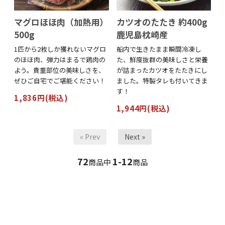
マグロほほ肉（加熱用）
カツオのたたき 約400g
500g
鹿児島枕崎産
1匹から2枚しか獲れないマグロ
船内で生きたまま瞬間冷凍し
のほほ肉、弾力はまるで鶏肉の
た、鮮度抜群の美味しさと栄養
よう。貴重部位の美味しさを、
が詰まったカツオをたたきにし
ぜひご自宅でご堪能ください！
ました。特製タレも付いてきま
す！
1,836円(税込)
1,944円(税込)
« Prev
Next »
72
1-12
商品中
商品