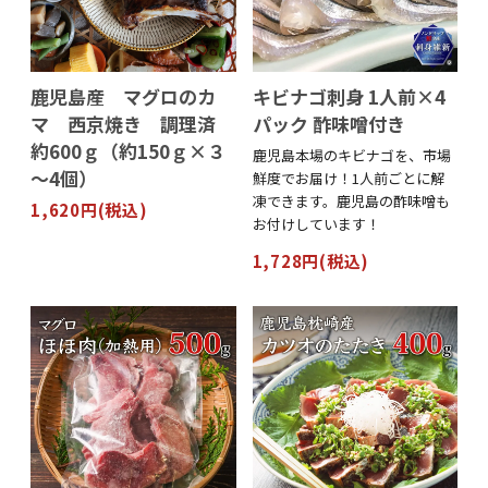
鹿児島産 マグロのカ
キビナゴ刺身 1人前×4
マ 西京焼き 調理済
パック 酢味噌付き
約600ｇ（約150ｇ×３
鹿児島本場のキビナゴを、市場
～4個）
鮮度でお届け！1人前ごとに解
凍できます。鹿児島の酢味噌も
1,620円(税込)
お付けしています！
1,728円(税込)