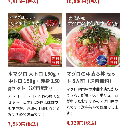
2,916円(税込)
10,800円(税込)
本マグロ 大トロ 150g・
マグロの中落ち丼 セッ
中トロ 150g・赤身 150
ト 5人前（送料無料）
gセット（送料無料）
マグロ専門店の津曲商店だから
できる、鮮度・味・ボリューム
大トロ・中トロ・赤身の贅沢な
が揃ったおすすめのマグロ丼の
セット！この3点が揃えば食卓
素です！送料無料でお届けしま
も華やか、調理の手間も省ける
す！
おすすめの逸品です！
4,320円(税込)
7,560円(税込)