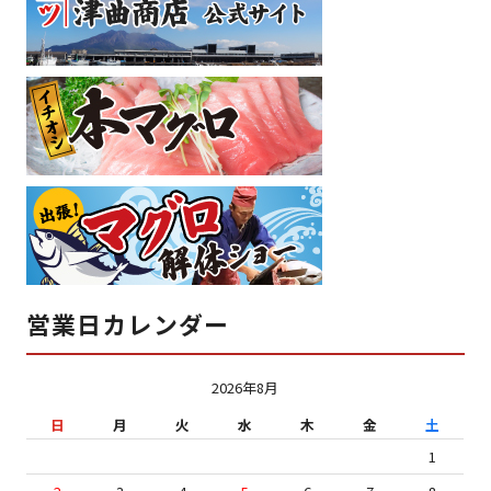
営業日カレンダー
2026年8月
日
月
火
水
木
金
土
1