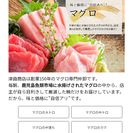
津曲商店は創業150年のマグロ専門仲卸です。
毎朝、
鹿児島魚類市場に水揚げされたマグロ
の中から、店
主が自ら目利きして厳選した鮪だけをお届けしています。
だから、味と価格に"自信アリ"です。
マグロの大トロ
マグロの中トロ
マグロの中落ち
マグロのカマ