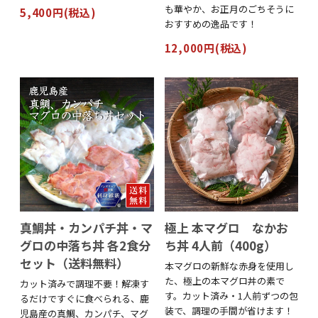
も華やか、お正月のごちそうに
5,400円(税込)
おすすめの逸品です！
12,000円(税込)
真鯛丼・カンパチ丼・マ
極上 本マグロ なかお
グロの中落ち丼 各2食分
ち丼 4人前（400g）
セット（送料無料）
本マグロの新鮮な赤身を使用し
た、極上の本マグロ丼の素で
カット済みで調理不要！解凍す
す。カット済み・1人前ずつの包
るだけですぐに食べられる、鹿
装で、調理の手間が省けます！
児島産の真鯛、カンパチ、マグ