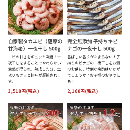
自家製タカエビ（薩摩の
完全無添加 子持ちキビ
甘海老）一夜干し 500g
ナゴの一夜干し 500g
エビの甘さをギュッと凝縮！一
香ばしい香りがたまらない！子
夜干しをすることでやわらかい
持ちキビナゴの一夜干しをお酒
食感が得られ、熟成した分、生
のお供に、特別な晩酌はいかが
よりもグッと旨味が凝縮されま
でしょうか？お子様のおやつに
す。
も！
3,510円(税込)
2,160円(税込)