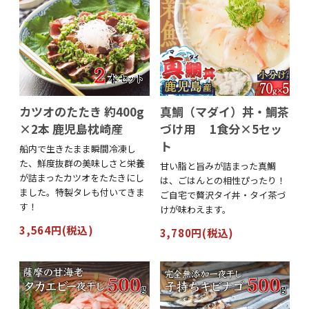
カツオのたたき 約400g
真鯛（マダイ）丼・鯛茶
×2本 鹿児島枕崎産
づけ用 1食分×5セッ
ト
船内で生きたまま瞬間冷凍し
た、鮮度抜群の美味しさと栄養
甘い脂と旨みが詰まった真鯛
が詰まったカツオをたたきにし
は、ごはんとの相性ぴったり！
ました。特製タレも付いてきま
ご自宅で贅沢タイ丼・タイ茶づ
す！
けが味わえます。
3,564円(税込)
3,780円(税込)