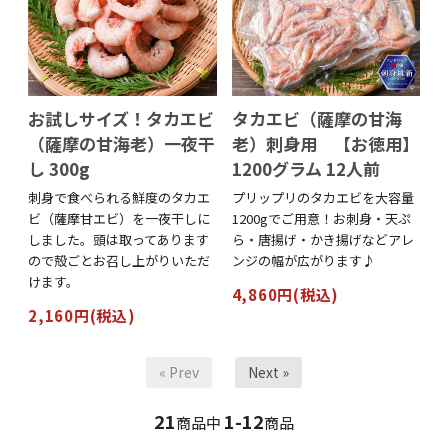
お試しサイズ！タカエビ
タカエビ（薩摩の甘海
（薩摩の甘海老）一夜干
老）刺身用 【お徳用】
し 300g
1200グラム 12人前
刺身で食べられる鮮度のタカエ
プリップリのタカエビを大容量
ビ（薩摩甘エビ）を一夜干しに
1200gでご用意！お刺身・天ぷ
しました。頭は取ってあります
ら・唐揚げ・かき揚げなどアレ
ので殻ごとお召し上がりいただ
ンジの幅が広がります♪
けます。
4,860円(税込)
2,160円(税込)
« Prev
Next »
21
1-12
商品中
商品