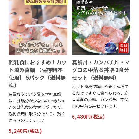
離乳食におすすめ！カッ
真鯛丼・カンパチ丼・マ
ト済み真鯛 【保存料不
グロの中落ち丼 各2食分
使用】 5パック（送料無
セット（送料無料）
料）
カット済みで調理不要！解凍す
るだけですぐに食べられる、鹿
良質なタンパク質を含む真鯛
児島産の真鯛、カンパチ、マグ
は、脂肪分が少ないので赤ちゃ
ロの中落ち丼セットです。
んの離乳食の食材にぴったり。
離乳食用に取り分けたら、残り
6,480円(税込)
はママのランチに♪
5,240円(税込)