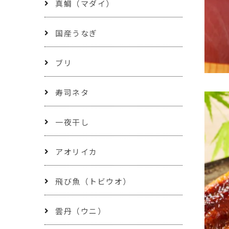
真鯛（マダイ）
国産うなぎ
ブリ
寿司ネタ
一夜干し
アオリイカ
飛び魚（トビウオ）
雲丹（ウニ）